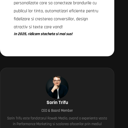
personalizate care sa conecteze brandurile cu
publicul lor tinta, automatizari eficiente pentru
fidelizare si cresterea conversiilor, design
atractiv si texte care vand!
In 2025,
ridicam stacheta si mai sus!
Sorin Trifu
CEO & Board Member
Sorin Trifu este fondatorul Roweb Media, avand o experienta vasta
in Performance Marketing si scalarea afacerilor prin mediul