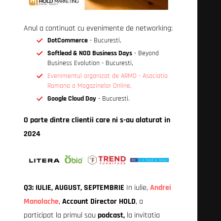
Anul a continuat cu evenimente de networking:
DotCommerce
- Bucuresti,
Softlead & NOD Business Days
- Beyond
Business Evolution - Bucuresti,
Evenimentul organizat de ARMO - Asociatia
Romana a Magazinelor Online,
Google Cloud Day
- Bucuresti.
O parte dintre clientii care ni s-au alaturat in
2024
Q3: IULIE, AUGUST, SEPTEMBRIE
In iulie,
Andrei
Manolache
,
Account Director HOLD
, a
participat la primul sau
podcast,
la invitatia