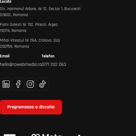
Locatii
Str. Hatmanul Arbore, Nr 12, Sector 1, Bucuresti
011602, Romania
Fratii Golesti Nr 132, Pitesti, Arges
110174, Romania
Mihai Viteazul Nr 26A, Craiova, Dolj
200759, Romania
Email
Telefon
hello@rowebmedia.ro
0771 202 063
Programeaza o discutie