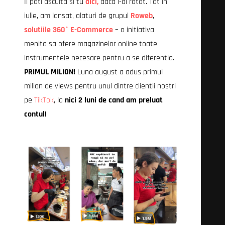
Il poti asculta si tu
aici,
daca l-ai ratat. Tot in
iulie, am lansat, alaturi de grupul
Roweb
,
solutiile 360° E-Commerce
– o initiativa
menita sa ofere magazinelor online toate
instrumentele necesare pentru a se diferentia.
PRIMUL MILION!
Luna august a adus primul
milion de views pentru unul dintre clientii nostri
pe
TikTok
, la
nici 2 luni de cand am preluat
contul!