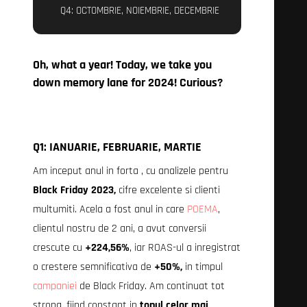
Q4: OCTOMBRIE, NOIEMBRIE, DECEMBRIE
Oh, what a year! Today, we take you
down memory lane for 2024! Curious?
Q1: IANUARIE, FEBRUARIE, MARTIE
Am inceput anul in forta , cu analizele pentru
Black Friday 2023,
cifre excelente si clienti
multumiti. Acela a fost anul in care
POEMA
,
clientul nostru de 2 ani, a avut conversii
crescute cu
+224,56%
, iar ROAS-ul a inregistrat
o crestere semnificativa de
+50%,
in timpul
campaniei
de Black Friday. Am continuat tot
strong, fiind constant in
topul celor mai