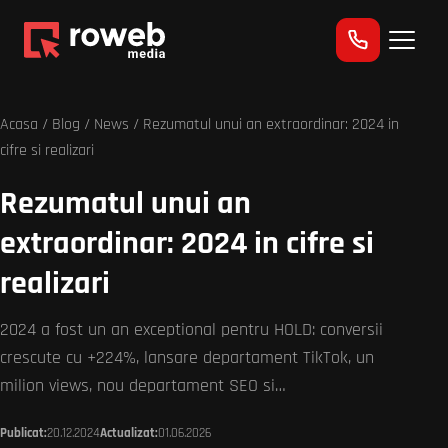
Acasa
/
Blog
/
News
/ Rezumatul unui an extraordinar: 2024 in
cifre si realizari
Rezumatul unui an
extraordinar: 2024 in cifre si
realizari
2024 a fost un an exceptional pentru HOLD: conversii
crescute cu +224%, lansare departament TikTok, un
milion views, nou departament SEO si…
Publicat:
20.12.2024
Actualizat:
01.06.2026