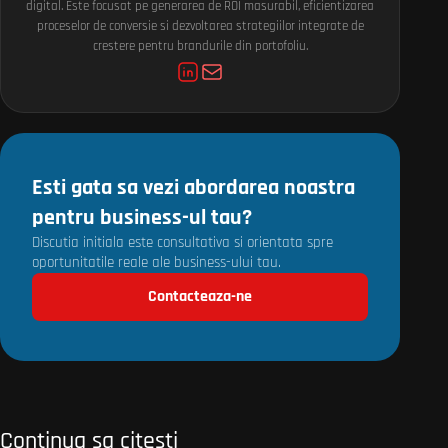
digital. Este focusat pe generarea de ROI masurabil, eficientizarea
proceselor de conversie si dezvoltarea strategiilor integrate de
crestere pentru brandurile din portofoliu.
Esti gata sa vezi abordarea noastra
pentru business-ul tau?
Discutia initiala este consultativa si orientata spre
oportunitatile reale ale business-ului tau.
Contacteaza-ne
Continua sa citesti