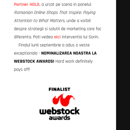
Partner HOLD
, a urcat pe scena in panelul
Romanian Online Shops That Inspire: Paying
Attention to What Matters
, unde a vorbit
despre strategii si solutii de marketing care fac
diferenta. Poti vedea
aici
interventia lui Sorin.
Finalul lunii septembrie a adus o veste
exceptionala -
NOMINALIZAREA NOASTRA LA
WEBSTOCK AWARDS!
Hard work definitely
pays off!