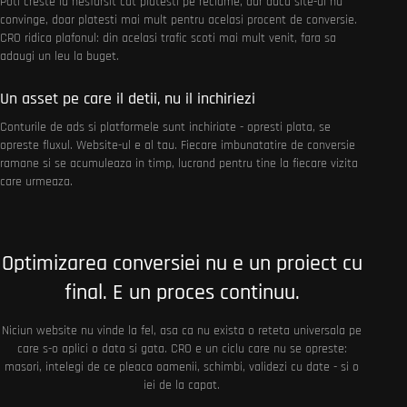
Poti creste la nesfarsit cat platesti pe reclame, dar daca site-ul nu
convinge, doar platesti mai mult pentru acelasi procent de conversie.
CRO ridica plafonul: din acelasi trafic scoti mai mult venit, fara sa
adaugi un leu la buget.
Un asset pe care il detii, nu il inchiriezi
Conturile de ads si platformele sunt inchiriate - opresti plata, se
opreste fluxul. Website-ul e al tau. Fiecare imbunatatire de conversie
ramane si se acumuleaza in timp, lucrand pentru tine la fiecare vizita
care urmeaza.
Optimizarea conversiei nu e un proiect cu
final. E un proces continuu.
Niciun website nu vinde la fel, asa ca nu exista o reteta universala pe
care s-o aplici o data si gata. CRO e un ciclu care nu se opreste:
masori, intelegi de ce pleaca oamenii, schimbi, validezi cu date - si o
iei de la capat.