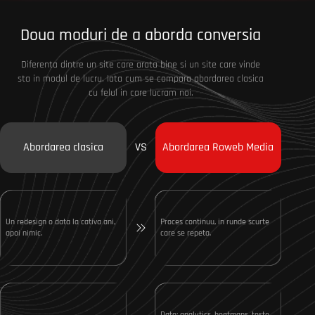
Doua moduri de a aborda conversia
Diferenta dintre un site care arata bine si un site care vinde
sta in modul de lucru. Iata cum se compara abordarea clasica
cu felul in care lucram noi.
Abordarea clasica
VS
Abordarea Roweb Media
Un redesign o data la cativa ani,
Proces continuu, in runde scurte
apoi nimic.
care se repeta.
Date: analytics, heatmaps, teste