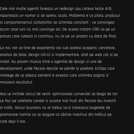
Cele mai multe agentii livreaza un redesign sau cateva teste A/B,
raporteaza un numar si se opresc acolo. Problema e ca piata, produsul
si comportamentul vizitatorilor se schimba constant - ce convingea
acum sase luni nu mai convinge azi. De aceea tratam CRO ca pe un
proces care ruleaza in continuu, nu ca pe un proiect cu data de final.
La noi, tot ce tine de experienta sta sub acelasi acoperis: cercetare,
analiza de date, design UX/UI si implementare, atat pe web cat si pe
mobil. Nu pasam munca intre o agentie de design si una de
development, unde fiecare decizie se pierde la predare. Echipa care
intelege de ce pleaca oamenii e aceeasi care schimba pagina si
masoara rezultatul.
Asa se inchide cercul de venit: optimizarea conversiei se leaga de tot
ce faci pe celelalte canale si scoate mai mult din fiecare leu investit
in trafic. Niciun business nu ar trebui sa-si mareasca bugetele de
promovare inainte sa se asigure ca obtine maximul din traficul pe
care deja il are.