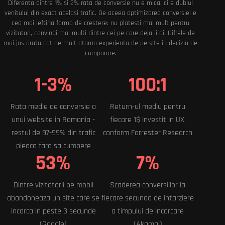
Diferenta dintre 1% si 2% rata de conversie nu e mica, ci e dublul
venitului din exact acelasi trafic. De aceea optimizarea conversiei e
cea mai ieftina forma de crestere: nu platesti mai mult pentru
vizitatori, convingi mai multi dintre cei pe care deja ii ai. Cifrele de
mai jos arata cat de mult atarna experienta de pe site in decizia de
cumparare.
1-3%
100:1
Rata medie de conversie a
Return-ul mediu pentru
unui website in Romania -
fiecare 1$ investit in UX,
restul de 97-99% din trafic
conform Forrester Research
pleaca fara sa cumpere
53%
7%
Dintre vizitatorii pe mobil
Scaderea conversiilor la
abandoneaza un site care se
fiecare secunda de intarziere
incarca in peste 3 secunde
a timpului de incarcare
(Google)
(Akamai)