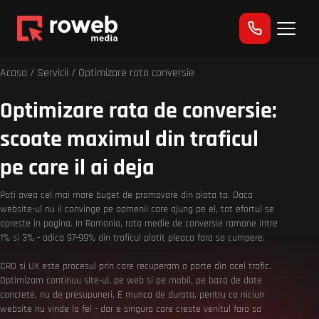
Acasa
/
Servicii
/ Optimizare rata conversie
Optimizare rata de conversie:
scoate maximul din traficul
pe care il ai deja
Poti avea cel mai mare buget de promovare din piata ta. Daca
website-ul nu ii convinge pe oamenii care ajung pe el, tot efortul se
opreste in pagina. In Romania, rata medie de conversie ramane intre
1% si 3% - adica 97-99% din traficul platit pleaca fara sa cumpere.
CRO si UX este procesul prin care recuperam o parte din acel trafic.
Optimizam continuu site-ul, pe web si pe mobil, pe baza de date
concrete, nu de presupuneri. E munca de durata, pentru ca niciun
website nu vinde la fel - dar e singura care creste venitul fara sa