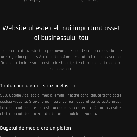
Website-ul este cel mai important asset
al businessului tau
Indiferent cat investesti in promovare, decizia de cumparare se ia intr-
un singur loc: pe site. Acolo se transforma vizitatorul in client, sau nu.
De aceea, inainte sa maresti orice buget, site-ul trebuie sa fie capabil
sa convinga.
Toate canalele duc spre acelasi loc
SEO, Google Ads, social media, email - fiecare canal aduce trafic catre
acelasi website. Site-ul e numitorul comun: daca el converteste prost,
fiecare canal pe care platesti randeaza sub potential. Optimizezi site-
ul si imbunatatesti rezultatul tuturor canalelor deodata.
Bugetul de media are un plafon