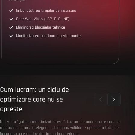
Imbunatatirea timpilor de incarcare
Core Web Vitals (LCP, CLS, INP)
Eliminarea blocajelor tehnice
Monitorizarea continua a performantei
Cum lucram: un ciclu de
optimizare care nu se
opreste
Nu exista "gata, am optimizat site-ul". Lucram in runde scurte care se
repeta: masuram, intelegem, schimbam, validam - apoi luam totul de
la capat, cu ce am invatat in runda anterioara.