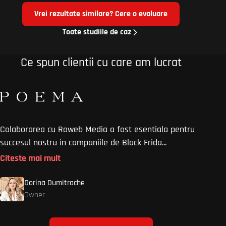
Vrei rezultate similare? Cere o evaluare
Toate studiile de caz
Ce spun clientii cu care am lucrat
Colaborarea cu Roweb Media a fost esentiala pentru
Am col
succesul nostru in campaniile de Black Frida...
pe SEO
Citeste mai mult
Citest
Dorina Dumitrache
Owner