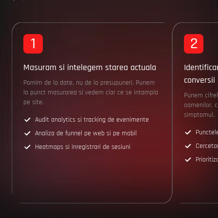
1
2
Masuram si intelegem starea actuala
Identific
conversii
Pornim de la date, nu de la presupuneri. Punem
la punct masurarea si vedem clar ce se intampla
Punem cifre
pe site.
oamenilor, 
simptomul.
Audit analytics si tracking de evenimente
Punctel
Analiza de funnel pe web si pe mobil
Cercetar
Heatmaps si inregistrari de sesiuni
Priorit