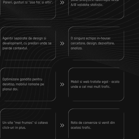
Pareri, gusturi si "asa fac si altii".
A/B validate statistic.
Agentii separate de design si
O singura echipa in-house:
development, cu predari unde se
cercetare, design, dezvoltare,
pierde contextul.
analiza.
Optimizare gandita pentru
Mobil si web tratate egal - acolo
desktop, mobilul ramane pe
unde e cel mai mult trafic.
planul doi.
Un site "mai frumos" si cateva
Rata de conversie si venit din
click-uri in plus.
acelasi trafic.