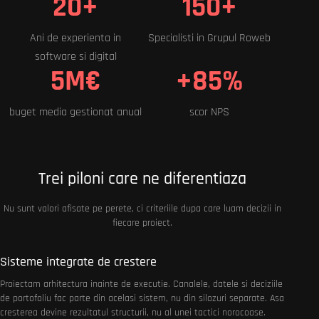
20+
150+
Ani de experienta in
Specialisti in Grupul Roweb
software si digital
5M€
+85%
buget media gestionat anual
scor NPS
Trei piloni care ne diferentiaza
Nu sunt valori afisate pe perete, ci criteriile dupa care luam decizii in
fiecare proiect.
Sisteme integrate de crestere
Proiectam arhitectura inainte de executie. Canalele, datele si deciziile
de portofoliu fac parte din acelasi sistem, nu din silozuri separate. Asa
cresterea devine rezultatul structurii, nu al unei tactici norocoase.