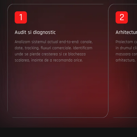
1
2
Audit si diagnostic
Arhitectu
Analizam sistemul actual end-to-end: canale,
Proiectam cu
date, tracking, fluxuri comerciale. Identificam
in drumul cl
unde se pierde cresterea si ce blocheaza
masoara cont
scalarea, inainte de a recomanda orice.
arhitectura, 