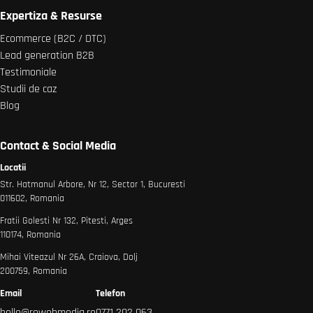
Expertiza & Resurse
Ecommerce (B2C / DTC)
Lead generation B2B
Testimoniale
Studii de caz
Blog
Contact & Social Media
Locatii
Str. Hatmanul Arbore, Nr 12, Sector 1, Bucuresti
011602, Romania
Fratii Golesti Nr 132, Pitesti, Arges
110174, Romania
Mihai Viteazul Nr 26A, Craiova, Dolj
200759, Romania
Email
Telefon
hello@rowebmedia.ro
0771 202 063