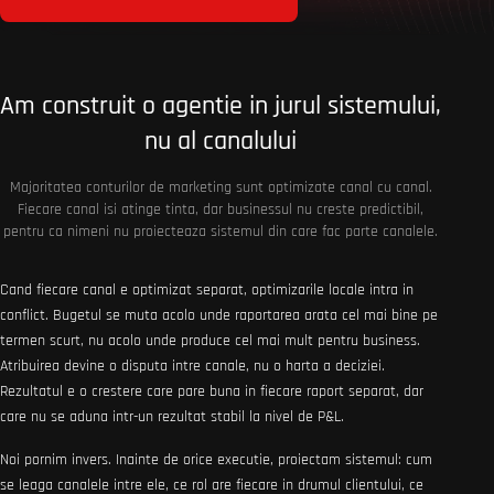
Am construit o agentie in jurul sistemului,
nu al canalului
Majoritatea conturilor de marketing sunt optimizate canal cu canal.
Fiecare canal isi atinge tinta, dar businessul nu creste predictibil,
pentru ca nimeni nu proiecteaza sistemul din care fac parte canalele.
Cand fiecare canal e optimizat separat, optimizarile locale intra in
conflict. Bugetul se muta acolo unde raportarea arata cel mai bine pe
termen scurt, nu acolo unde produce cel mai mult pentru business.
Atribuirea devine o disputa intre canale, nu o harta a deciziei.
Rezultatul e o crestere care pare buna in fiecare raport separat, dar
care nu se aduna intr-un rezultat stabil la nivel de P&L.
Noi pornim invers. Inainte de orice executie, proiectam sistemul: cum
se leaga canalele intre ele, ce rol are fiecare in drumul clientului, ce