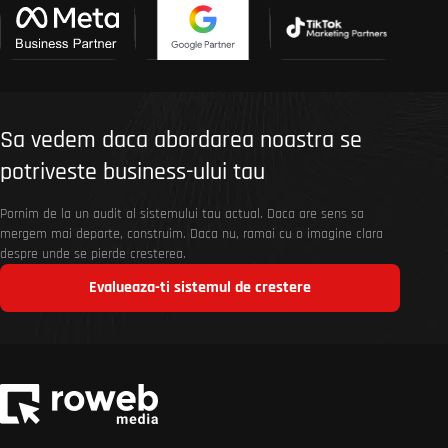
Sa vedem daca abordarea noastra se
potriveste business-ului tau
Pornim de la un audit al sistemului tau actual. Daca are sens sa
mergem mai departe, construim. Daca nu, ramai cu o imagine clara
despre unde se pierde cresterea.
Evalueaza-ti sistemul de crestere