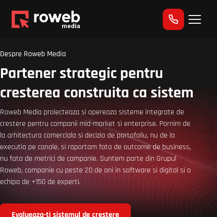
Despre Roweb Media
Partener strategic pentru
cresterea construita ca sistem
Roweb Media proiecteaza si opereaza sisteme integrate de
crestere pentru companii mid-market si enterprise. Pornim de
la arhitectura comerciala si decizia de portofoliu, nu de la
executia pe canale, si raportam fata de outcome de business,
nu fata de metrici de campanie. Suntem parte din Grupul
Roweb, companie cu peste 20 de ani in software si digital si o
echipa de +150 de experti.
Evalueaza-ti sistemul de crestere