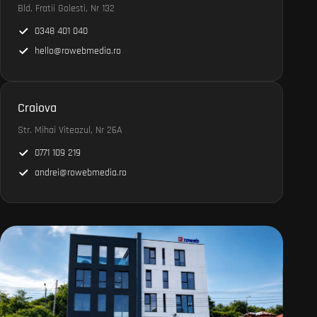
Bld. Fratii Golesti, Nr 132
0348 401 040
hello@rowebmedia.ro
Craiova
Str. Mihai Viteazul, Nr 26A
0771 109 219
andrei@rowebmedia.ro