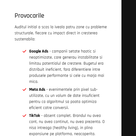
Provocarile
Auditul initial a scos la iveala patru zone cu probleme
structurale, fiecare cu impact direct in cresterea
sustenabila:
Google Ads
- campanii setate haotic si
neoptimizate, care generau instabilitate si
limitau potentialul de crestere. Bugetul era
distribuit ineficient, fara diferentiere intre
produsele performante si cele cu marja mai
mica.
Meta Ads
- evenimentele prin pixel sub-
utilizate, cu un volum de date insuficient
pentru ca algoritmul sa poata optimiza
eficient catre conversii.
TikTok
- absent complet. Brandul nu avea
cont, nu avea continut, nu avea prezenta. O
nisa intreaga (healthy living), in plina
expansiune pe platforma, neacoperita.