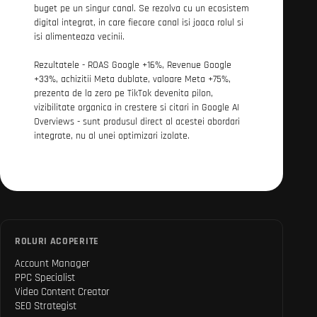
buget pe un singur canal. Se rezolva cu un ecosistem
digital integrat, in care fiecare canal isi joaca rolul si
isi alimenteaza vecinii.
Rezultatele - ROAS Google +16%, Revenue Google
+33%, achizitii Meta dublate, valoare Meta +75%,
prezenta de la zero pe TikTok devenita pilon,
vizibilitate organica in crestere si citari in Google AI
Overviews - sunt produsul direct al acestei abordari
integrate, nu al unei optimizari izolate.
ROLURI ACOPERITE
Account Manager
PPC Specialist
Video Content Creator
SEO Strategist