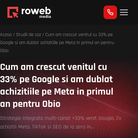
Acasa
/
Studii de caz
/
Cum am crescut venitul cu 33% pe
Google si am dublat achizitiile pe Meta in primul an pentru
Obio
Cum am crescut venitul cu
33% pe Google si am dublat
achizitiile pe Meta in primul
an pentru Obio
Strategie integrata multi-canal: +33% venit Google, 2x
achizitii Meta, TikTok si SEO de la zero in…