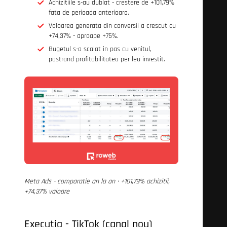
Achizitiile s-au dublat - crestere de +101,79%
fata de perioada anterioara.
Valoarea generata din conversii a crescut cu
+74,37% - aproape +75%.
Bugetul s-a scalat in pas cu venitul,
pastrand profitabilitatea per leu investit.
Meta Ads - comparatie an la an · +101,79% achizitii,
+74,37% valoare
Executia - TikTok (canal nou)