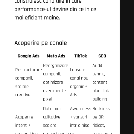
construiesc conditiile in care
performance-ul devine din ce in ce
mai eficient maine.
Acoperire pe canale
Google Ads
Meta Ads
TikTok
SEO
Reorganizare
Audit
Restructurare
Lansare
campanii,
tehnic,
campanii,
canal nou -
optimizare
content
scalare
organic +
evenimente
plan, link
creative
Ads
pixel
building
Date mai
Awareness
Backlinks
Acoperire
calitative,
+ vanzari
pe DR
intent +
scalare
intr-o nisa
ridicat,
prospecting
proportionala
cu
fara surse