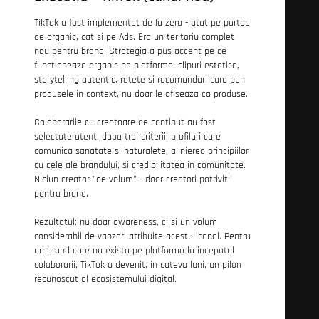
TikTok a fost implementat de la zero - atat pe partea
de organic, cat si pe Ads. Era un teritoriu complet
nou pentru brand. Strategia a pus accent pe ce
functioneaza organic pe platforma: clipuri estetice,
storytelling autentic, retete si recomandari care pun
produsele in context, nu doar le afiseaza ca produse.
Colaborarile cu creatoare de continut au fost
selectate atent, dupa trei criterii: profiluri care
comunica sanatate si naturalete, alinierea principiilor
cu cele ale brandului, si credibilitatea in comunitate.
Niciun creator "de volum" - doar creatori potriviti
pentru brand.
Rezultatul: nu doar awareness, ci si un volum
considerabil de vanzari atribuite acestui canal. Pentru
un brand care nu exista pe platforma la inceputul
colaborarii, TikTok a devenit, in cateva luni, un pilon
recunoscut al ecosistemului digital.