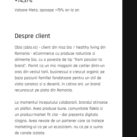
+74,37%
Valoare Meta, aproape +75% an la an
Despre client
Obio (obio.ro) - client din nisa bio / healthy living din
Romania - eCommerce cu produse naturiste si
alimente bio, cu o poveste de tip "from passion to
brand". Pornit ca un mic magazin de cartier dintr-un
oras din vestul tarii, businessul a crescut organic pe
baza pasiunii familiei fondatoare pentru un stil de
viata sanatos si a devenit, in cativa ani, un brand
recunoscut pe piata din Romania.
La momentul inceputului colaborarii, brandul atinsese
un plafon. Avea produse bune, comunitate fidela si
un produs/market fit clar - dar prezenta digitala
stagna. Avea nevoie de un partener care sa trateze
marketing-ul ca pe un ecosistem, nu ca pe o suma
de canale izolate.