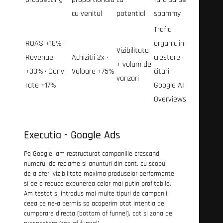
cu venitul
potential
spammy
Trafic
ROAS +16% ·
organic in
Vizibilitate
Revenue
Achizitii 2x ·
crestere ·
+ volum de
+33% · Conv.
Valoare +75%
citari
vanzari
rate +17%
Google AI
Overviews
Executia - Google Ads
Pe Google, am restructurat campaniile crescand
numarul de reclame si anunturi din cont, cu scopul
de a oferi vizibilitate maxima produselor performante
si de a reduce expunerea celor mai putin profitabile.
Am testat si introdus mai multe tipuri de campanii,
ceea ce ne-a permis sa acoperim atat intentia de
cumparare directa (bottom of funnel), cat si zona de