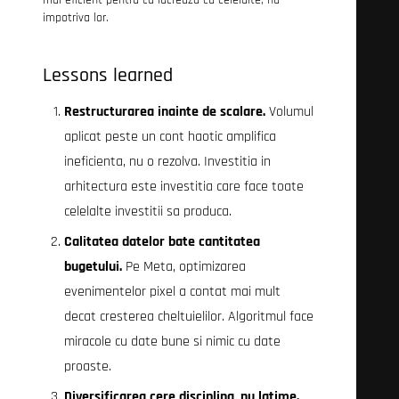
mai eficient pentru ca lucreaza cu celelalte, nu
impotriva lor.
Lessons learned
Restructurarea inainte de scalare.
Volumul
aplicat peste un cont haotic amplifica
ineficienta, nu o rezolva. Investitia in
arhitectura este investitia care face toate
celelalte investitii sa produca.
Calitatea datelor bate cantitatea
bugetului.
Pe Meta, optimizarea
evenimentelor pixel a contat mai mult
decat cresterea cheltuielilor. Algoritmul face
miracole cu date bune si nimic cu date
proaste.
Diversificarea cere disciplina, nu latime.