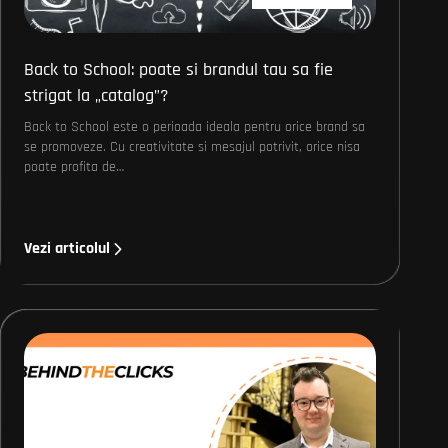
Back to School: poate si brandul tau sa fie
strigat la „catalog ”?
Back to School este o perioada ideala pentru orice brand sa
se promoveze. Cu creativitate si mesajul potrivit, orice nisa
poate profita de…
Vezi articolul