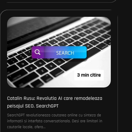
3 min citire
Catalin Rusu: Revolutia AI care remodeleaza
peisajul SEO. SearchGPT
SearchGPT revolutioneaza cautarea online cu sinteza de
informatii si interfata conversationala. Desi are limitari in
cautarile locale, ofera…