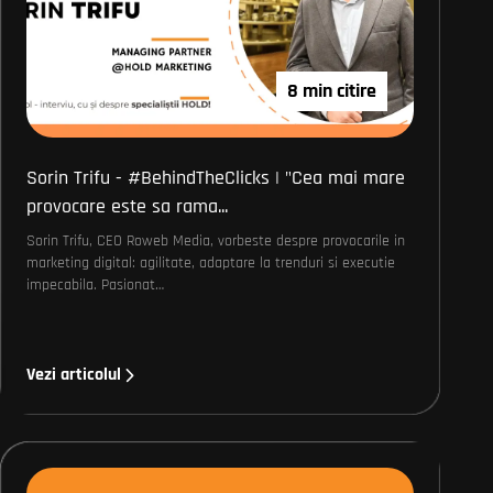
8 min citire
Sorin Trifu - #BehindTheClicks | "Cea mai mare
provocare este sa rama...
Sorin Trifu, CEO Roweb Media, vorbeste despre provocarile in
marketing digital: agilitate, adaptare la trenduri si executie
impecabila. Pasionat…
Vezi articolul