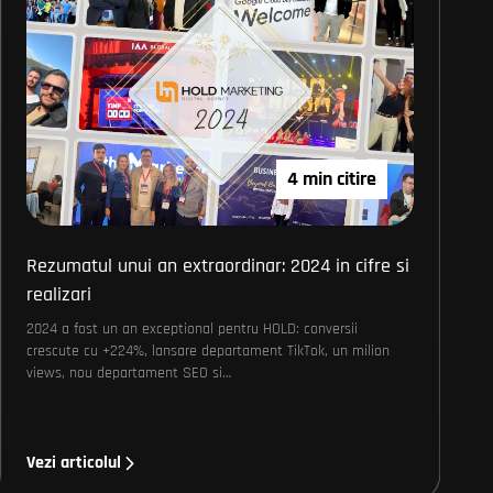
4 min citire
Rezumatul unui an extraordinar: 2024 in cifre si
realizari
2024 a fost un an exceptional pentru HOLD: conversii
crescute cu +224%, lansare departament TikTok, un milion
views, nou departament SEO si…
Vezi articolul