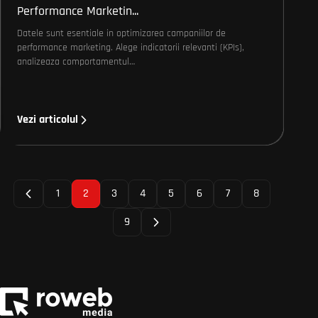
Performance Marketin...
Datele sunt esentiale in optimizarea campaniilor de
performance marketing. Alege indicatorii relevanti (KPIs),
analizeaza comportamentul…
Vezi articolul
1
2
3
4
5
6
7
8
9