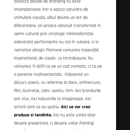
aceasta decizie de branding nu este
intamplatoare: intr-o epoca saturata de
stimulare vizuala, albul devine un act de
diferentiere. Un produs obisnuit transformat in
semn cultural prin
strategic minimalism
.Dar
adevarata performanta nu sta in culoare, ci in
narrative design
. Pantone comunica impecabil,
inspirational, de copiat, ca intotdeauna. Nu
comunica 11-4201 ca pe un cod cromatic, ci ca pe
o poveste multisenzoriala. Foloseste un
discurs poetic, cu referinte la dans, arhitectura,
film, ilustratie, calm, spatiu, ritm. Aici brandurile
pot visa. Aici industriile isi imagineaza. Aici
artistii simt ca au spatiu.
Aici se vor crea
produse si tendinte.
Aici nu este vorba doar
despre prezentare, ci despre
value framing
: