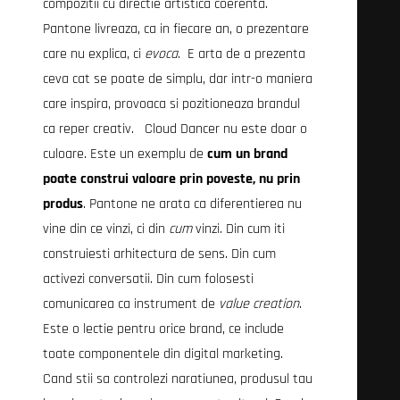
compozitii cu directie artistica coerenta.
Pantone livreaza, ca in fiecare an, o prezentare
care nu explica, ci
evoca
. E arta de a prezenta
ceva cat se poate de simplu, dar intr-o maniera
care inspira, provoaca si pozitioneaza brandul
ca reper creativ. Cloud Dancer nu este doar o
culoare. Este un exemplu de
cum un brand
poate construi valoare prin poveste, nu prin
produs
. Pantone ne arata ca diferentierea nu
vine din ce vinzi, ci din
cum
vinzi. Din cum iti
construiesti arhitectura de sens. Din cum
activezi conversatii. Din cum folosesti
comunicarea ca instrument de
value creation
.
Este o lectie pentru orice brand, ce include
toate componentele din digital marketing.
Cand stii sa controlezi naratiunea, produsul tau