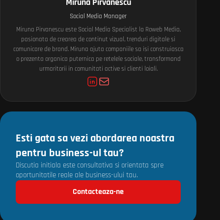
Miruna Pirvanescu
Social Media Manager
Miruna Pirvanescu este Social Media Specialist la Roweb Media,
pasionata de crearea de continut vizual, trenduri digitale si
comunicare de brand. Miruna ajuta companiile sa isi construiasca
o prezenta organica puternica pe retelele sociale, transformand
urmaritorii in comunitati active si clienti loiali.
Esti gata sa vezi abordarea noastra
pentru business-ul tau?
Discutia initiala este consultativa si orientata spre
oportunitatile reale ale business-ului tau.
Contacteaza-ne