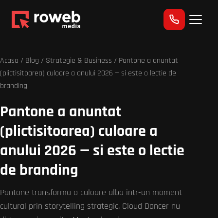
Acasa
/
Blog
/
Strategie & Business
/ Pantone a anuntat
(plictisitoarea) culoare a anului 2026 — si este o lectie de
branding
Pantone a anuntat
(plictisitoarea) culoare a
anului 2026 — si este o lectie
de branding
Pantone transforma o culoare alba intr-un moment
cultural prin storytelling strategic. Cloud Dancer nu