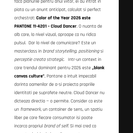
faca planurile pentru anul viitor, ei au intrat in
piata cu un anunt anticipat, calculat si perfect
orchestrat:
Color of the Year 2026 este
PANTONE 11-4201 – Cloud Dancer
. O nuanta de
alb care, la nivel vizual, aproape ca nu ridica
pulsul. Dar la nivel de comunicare? Este un
masterclass in
brand storytelling
,
positioning
si
perceptie creata strategic
. Intr-un context in
care trendul dominant pentru 2026 este
„blank
canvas culture”
, Pantone a intuit impecabil
dorinta oamenilor de a-si proiecta propriile
identitati pe suprafete neutre. Cloud Dancer nu
dicteaza directia — o permite. Consider ca este
un
framework
, un container de sens, un spatiu
liber pe care fiecare consumator isi poate
incarca propriul
brand of self
. Si mai cred ca