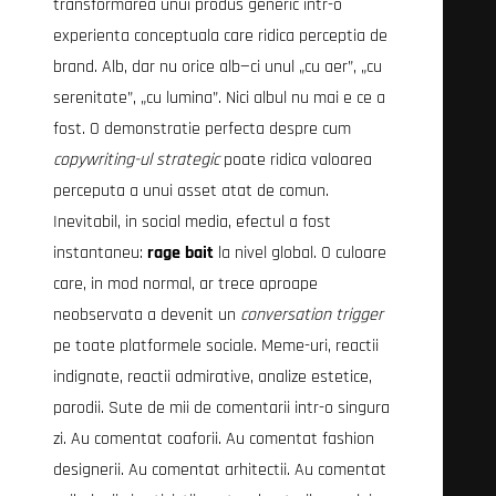
transformarea unui produs generic intr-o
experienta conceptuala care ridica perceptia de
brand. Alb, dar nu orice alb—ci unul „cu aer”, „cu
serenitate”, „cu lumina”. Nici albul nu mai e ce a
fost. O demonstratie perfecta despre cum
copywriting-ul strategic
poate ridica valoarea
perceputa a unui asset atat de comun.
Inevitabil, in social media, efectul a fost
instantaneu:
rage bait
la nivel global. O culoare
care, in mod normal, ar trece aproape
neobservata a devenit un
conversation trigger
pe toate platformele sociale. Meme-uri, reactii
indignate, reactii admirative, analize estetice,
parodii. Sute de mii de comentarii intr-o singura
zi. Au comentat coaforii. Au comentat fashion
designerii. Au comentat arhitectii. Au comentat