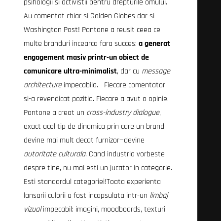
psihologii si activistii pentru drepturile omului.
Au comentat chiar si Golden Globes dar si
Washington Post! Pantone a reusit ceea ce
multe branduri incearca fara succes:
a generat
engagement masiv printr-un obiect de
comunicare ultra-minimalist
, dar cu
message
architecture
impecabila. Fiecare comentator
si-a revendicat pozitia. Fiecare a avut o opinie.
Pantone a creat un
cross-industry dialogue
,
exact acel tip de dinamica prin care un brand
devine mai mult decat furnizor—devine
autoritate culturala
. Cand industria vorbeste
despre tine, nu mai esti un jucator in categorie.
Esti standardul categoriei!Toata experienta
lansarii culorii a fost incapsulata intr-un
limbaj
vizual
impecabil: imagini, moodboards, texturi,