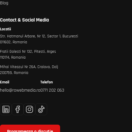
Blog
Contact & Social Media
Locatii
Str. Hatmanul Arbore, Nr 12, Sector 1, Bucuresti
011602, Romania
Fratii Golesti Nr 132, Pitesti, Arges
110174, Romania
Mihai Viteazul Nr 26A, Craiova, Dolj
200759, Romania
Email
Telefon
hello@rowebmedia.ro
0771 202 063
Programeaza o discutie