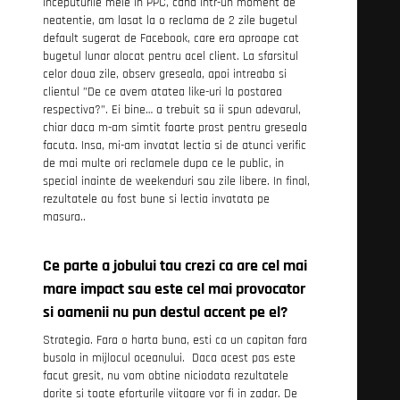
inceputurile mele in PPC, cand intr-un moment de
neatentie, am lasat la o reclama de 2 zile bugetul
default sugerat de Facebook, care era aproape cat
bugetul lunar alocat pentru acel client. La sfarsitul
celor doua zile, observ greseala, apoi intreaba si
clientul ”De ce avem atatea like-uri la postarea
respectiva?”. Ei bine… a trebuit sa ii spun adevarul,
chiar daca m-am simtit foarte prost pentru greseala
facuta. Insa, mi-am invatat lectia si de atunci verific
de mai multe ori reclamele dupa ce le public, in
special inainte de weekenduri sau zile libere. In final,
rezultatele au fost bune si lectia invatata pe
masura..
Ce parte a jobului tau crezi ca are cel mai
mare impact sau este cel mai provocator
si oamenii nu pun destul accent pe el?
Strategia. Fara o harta buna, esti ca un capitan fara
busola in mijlocul oceanului. Daca acest pas este
facut gresit, nu vom obtine niciodata rezultatele
dorite si toate eforturile viitoare vor fi in zadar. De