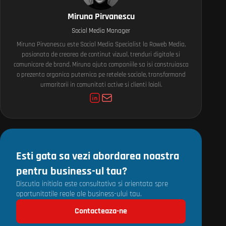
Miruna Pirvanescu
Social Media Manager
Miruna Pirvanescu este Social Media Specialist la Roweb Media,
pasionata de crearea de continut vizual, trenduri digitale si
comunicare de brand. Miruna ajuta companiile sa isi construiasca
o prezenta organica puternica pe retelele sociale, transformand
urmaritorii in comunitati active si clienti loiali.
Esti gata sa vezi abordarea noastra
pentru business-ul tau?
Discutia initiala este consultativa si orientata spre
oportunitatile reale ale business-ului tau.
Contacteaza-ne