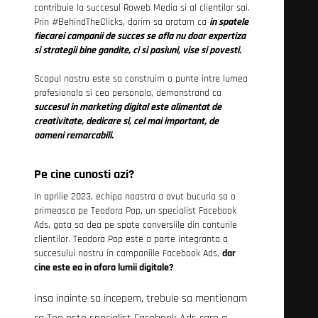
contribuie la succesul Roweb Media si al clientilor sai.
Prin #BehindTheClicks, dorim sa aratam ca
in spatele
fiecarei campanii de succes se afla nu doar expertiza
si strategii bine gandite, ci si pasiuni, vise si povesti.
Scopul nostru este sa construim o punte intre lumea
profesionala si cea personala, demonstrand ca
succesul in marketing digital este alimentat de
creativitate, dedicare si, cel mai important, de
oameni remarcabili.
Pe cine cunosti azi?
In aprilie 2023, echipa noastra a avut bucuria sa o
primeasca pe Teodora Pop, un specialist Facebook
Ads, gata sa dea pe spate conversiile din conturile
clientilor. Teodora Pop este o parte integranta a
succesului nostru in campaniile Facebook Ads,
dar
cine este ea in afara lumii digitale?
Insa inainte sa incepem, trebuie sa mentionam