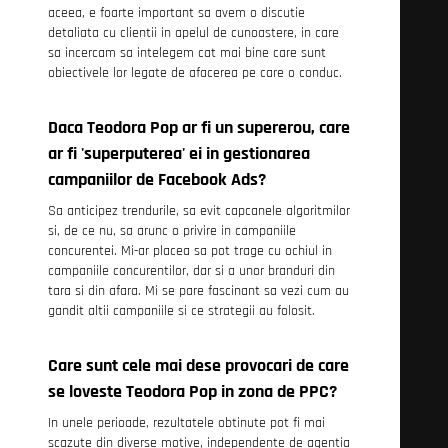
aceea, e foarte important sa avem o discutie
detaliata cu clientii in apelul de cunoastere, in care
sa incercam sa intelegem cat mai bine care sunt
obiectivele lor legate de afacerea pe care o conduc.
Daca Teodora Pop ar fi un supererou, care
ar fi 'superputerea' ei in gestionarea
campaniilor de Facebook Ads?
Sa anticipez trendurile, sa evit capcanele algoritmilor
si, de ce nu, sa arunc o privire in campaniile
concurentei. Mi-ar placea sa pot trage cu ochiul in
campaniile concurentilor, dar si a unor branduri din
tara si din afara. Mi se pare fascinant sa vezi cum au
gandit altii campaniile si ce strategii au folosit.
Care sunt cele mai dese provocari de care
se loveste Teodora Pop in zona de PPC?
In unele perioade, rezultatele obtinute pot fi mai
scazute din diverse motive, independente de agentia