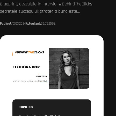
Blueprint, dezvaluie in interviul #BehindTheClicks
secretele succesului: strategia buna este…
Publicat:
12.03.2024
Actualizat:
29.05.2026
CUPRINS