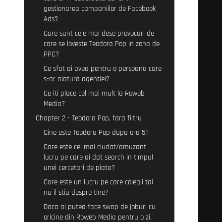
gestionarea campaniilor de Facebook
Ads?
Care sunt cele mai dese provocari de
care se loveste Teodora Pop in zona de
PPC?
Ce sfat ai avea pentru o persoana care
s-ar alatura agentiei?
Ce iti place cel mai mult la Roweb
Media?
Chapter 2 - Teodora Pop, fara filtru
Cine este Teodora Pop dupa ora 5?
Care este cel mai ciudat/amuzant
lucru pe care ai dat search in timpul
unei cercetari de piata?
Care este un lucru pe care colegii tai
nu il stiu despre tine?
Daca ai putea face swap de joburi cu
oricine din Roweb Media pentru o zi,