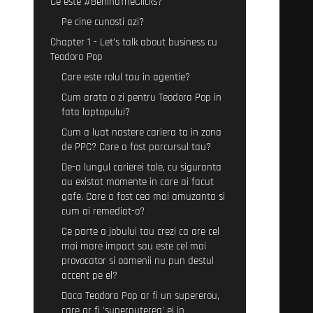
Ce este #BehindTheClicks?
Pe cine cunosti azi?
Chapter 1 - Let’s talk about business cu
Teodora Pop
Care este rolul tau in agentie?
Cum arata o zi pentru Teodora Pop in
fata laptopului?
Cum a luat nastere cariera ta in zona
de PPC? Care a fost parcursul tau?
De-a lungul carierei tale, cu siguranta
au existat momente in care ai facut
gafe. Care a fost cea mai amuzanta si
cum ai remediat-o?
Ce parte a jobului tau crezi ca are cel
mai mare impact sau este cel mai
provocator si oamenii nu pun destul
accent pe el?
Daca Teodora Pop ar fi un supererou,
care ar fi 'superputerea' ei in