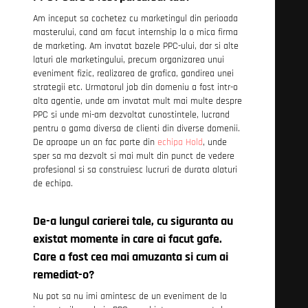
Am inceput sa cochetez cu marketingul din perioada
masterului, cand am facut internship la o mica firma
de marketing. Am invatat bazele PPC-ului, dar si alte
laturi ale marketingului, precum organizarea unui
eveniment fizic, realizarea de grafica, gandirea unei
strategii etc. Urmatorul job din domeniu a fost intr-o
alta agentie, unde am invatat mult mai multe despre
PPC si unde mi-am dezvoltat cunostintele, lucrand
pentru o gama diversa de clienti din diverse domenii.
De aproape un an fac parte din
echipa Hold
, unde
sper sa ma dezvolt si mai mult din punct de vedere
profesional si sa construiesc lucruri de durata alaturi
de echipa.
De-a lungul carierei tale, cu siguranta au
existat momente in care ai facut gafe.
Care a fost cea mai amuzanta si cum ai
remediat-o?
Nu pot sa nu imi amintesc de un eveniment de la