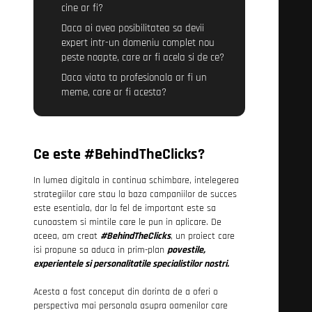
cine ar fi?
Daca ai avea posibilitatea sa devii
expert intr-un domeniu complet nou
peste noapte, care ar fi acela si de ce?
Daca viata ta profesionala ar fi un
meme, care ar fi acesta?
Ce este
#BehindTheClicks?
In lumea digitala in continua schimbare, intelegerea
strategiilor care stau la baza campaniilor de succes
este esentiala, dar la fel de important este sa
cunoastem si mintile care le pun in aplicare. De
aceea, am creat
#BehindTheClicks
, un proiect care
isi propune sa aduca in prim-plan
povestile,
experientele si personalitatile specialistilor nostri.
Acesta a fost conceput din dorinta de a oferi o
perspectiva mai personala asupra oamenilor care