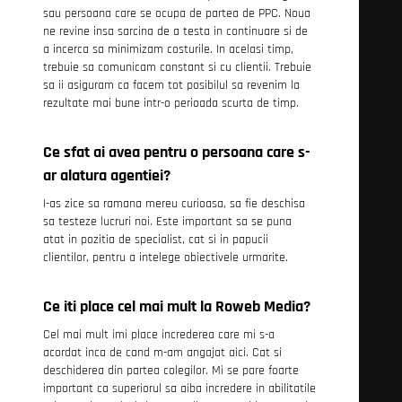
sau persoana care se ocupa de partea de PPC. Noua
ne revine insa sarcina de a testa in continuare si de
a incerca sa minimizam costurile. In acelasi timp,
trebuie sa comunicam constant si cu clientii. Trebuie
sa ii asiguram ca facem tot posibilul sa revenim la
rezultate mai bune intr-o perioada scurta de timp.
Ce sfat ai avea pentru o persoana care s-
ar alatura agentiei?
I-as zice sa ramana mereu curioasa, sa fie deschisa
sa testeze lucruri noi. Este important sa se puna
atat in pozitia de specialist, cat si in papucii
clientilor, pentru a intelege obiectivele urmarite.
Ce iti place cel mai mult la Roweb Media?
Cel mai mult imi place increderea care mi s-a
acordat inca de cand m-am angajat aici. Cat si
deschiderea din partea colegilor. Mi se pare foarte
important ca superiorul sa aiba incredere in abilitatile