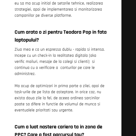
eu sa ma ocup initial de setarile tehnice, realizarea
strategiei, apoi de implementarea si monitorizarea
campaniilor pe diverse platforme.
Cum arata o zi pentru Teodora Pop in fata
laptopului?
Ziua mea e ca un espresso dublu - rapida si intensa.
Incepe cu un check-in la realitatea digitala (aka
verific mailuri, mesaje de la colegi si clienti) si
continua cu o verificare a conturilor pe care le
administrez.
Ma ocup de optimizari in prima parte a zilei, apoi de
task-urile de pe lista de asteptare. In orice caz, nu
exista doua zile la fel, de aceea ordinea sarcinilor
poate sa difere in functie de volumul de munca si
eventualele prioritati sau urgente.
Cum a luat nastere cariera ta in zona de
PPC? Care a fost parcursul tau?