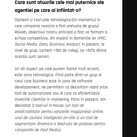
Care sunt atuurile cele mai puternice ale
agentiei pe care ai infiintat-o?
Oamenii si tool-urile tehnologice.Din momentul in
care compania noastra a fost preluata de grupul
Roweb, obiectivul nostru principal a fost sa formam o
echipa competitiva, din experti in domeniile lor
(PPC,
Social Media, Data, Business Analyst)
. In prezent, la
nivel de grup, suntem +150 de colegi, iar +50% dintre
acestia sunt seniori.
Un alt aspect pe care punem foarte mult accent,
este zona tehnologica. Fiind parte dintr-un grup al
carui core business este in zona de software
developement, ne permitem sa dezvoltam rapid orice
tool de automatizare sau AI care sa eficientizeze
investiile clientilor in marketing. Pana in prezent, am
dezvoltat 3 tool-uri in-house
(un tool de
predictibilitate pentru vanzarile magazinelor online,
unul de cautare inteligenta on-site si un tool de
segmentare dinamica a feed-ului de produse pentru
campaniile de Paid Media)
.