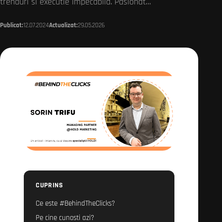
trenduri si executie impecabila. Pasionat…
Publicat:
12.07.2024
Actualizat:
29.05.2026
CUPRINS
Ce este #BehindTheClicks?
Pe cine cunosti azi?