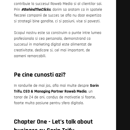
contribuie la succesul Roweb Media si al clientilor sai.
Prin
#BehindTheClicks
, dorim sa aratam ca in spatele
fiecarei campanii de succes se afla nu doar expertiza
si strategii bine gandite, ci si pasiuni, vise si povesti.
Scopul nostru este sa construim o punte intre lumea
profesionala si cea personala, demonstrand ca
succesul in marketing digital este alimentat de
creativitate, dedicare si, cel mai important, de
oameni remarcabili.
Pe cine cunosti azi?
In randurile de mai jos, afla mai multe despre
Sorin
Trifu, CEO & Managing Partner Roweb Media
, un
tanar de 24 de ani, condus de motivatie si foarte,
foarte multa pasiune pentru sfera digitala.
Chapter One - Let’s talk about