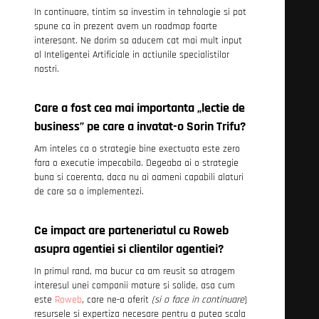
In continuare, tintim sa investim in tehnologie si pot
spune ca in prezent avem un roadmap foarte
interesant. Ne dorim sa aducem cat mai mult input
al Inteligentei Artificiale in actiunile specialistilor
nostri.
Care a fost cea mai importanta „lectie de
business” pe care a invatat-o Sorin Trifu?
Am inteles ca o strategie bine exectuata este zero
fara o executie impecabila. Degeaba ai o strategie
buna si coerenta, daca nu ai oameni capabili alaturi
de care sa o implementezi.
Ce impact are parteneriatul cu Roweb
asupra agentiei si clientilor agentiei?
In primul rand, ma bucur ca am reusit sa atragem
interesul unei companii mature si solide, asa cum
este
Roweb
, care ne-a oferit
(si o face in continuare
)
resursele si expertiza necesare pentru a putea scala