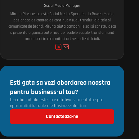
Social Media Manager
Miruna Pirvanescu este Social Media Specialist la Roweb Media,
pasionata de crearea de continut vizual, trenduri digitale si
comunicare de brand. Miruna ajuta companiile sa isi construiasca
o prezenta organica puternica pe retelele sociale, transformand
urmaritorii in comunitati active si clienti loiali.
Esti gata sa vezi abordarea noastra
pentru business-ul tau?
Discutia initiala este consultativa si orientata spre
oportunitatile reale ale business-ului tau.
Contacteaza-ne