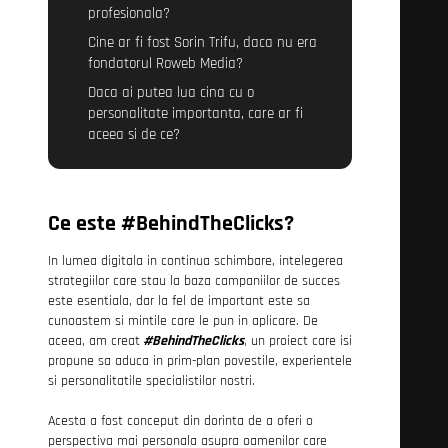
profesionala?
Cine ar fi fost Sorin Trifu, daca nu era
fondatorul Roweb Media?
Daca ai putea lua cina cu o
personalitate importanta, care ar fi
aceea si de ce?
Ce este #BehindTheClicks?
In lumea digitala in continua schimbare, intelegerea
strategiilor care stau la baza campaniilor de succes
este esentiala, dar la fel de important este sa
cunoastem si mintile care le pun in aplicare. De
aceea, am creat
#BehindTheClicks
, un proiect care isi
propune sa aduca in prim-plan povestile, experientele
si personalitatile specialistilor nostri.
Acesta a fost conceput din dorinta de a oferi o
perspectiva mai personala asupra oamenilor care