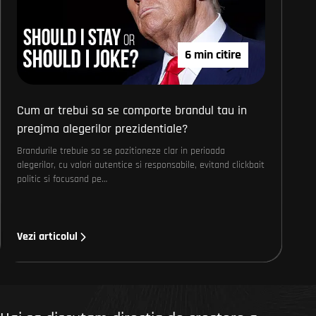
6 min citire
Cum ar trebui sa se comporte brandul tau in
preajma alegerilor prezidentiale?
Brandurile trebuie sa se pozitioneze clar in perioada
alegerilor, cu valori autentice si responsabile, evitand clickbait
politic si focusand pe…
Vezi articolul