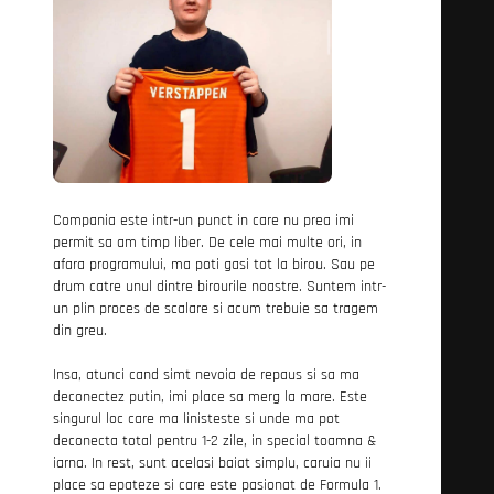
Compania este intr-un punct in care nu prea imi
permit sa am timp liber. De cele mai multe ori, in
afara programului, ma poti gasi tot la birou. Sau pe
drum catre unul dintre birourile noastre. Suntem intr-
un plin proces de scalare si acum trebuie sa tragem
din greu.
Insa, atunci cand simt nevoia de repaus si sa ma
deconectez putin, imi place sa merg la mare. Este
singurul loc care ma linisteste si unde ma pot
deconecta total pentru 1-2 zile, in special toamna &
iarna. In rest, sunt acelasi baiat simplu, caruia nu ii
place sa epateze si care este pasionat de Formula 1.