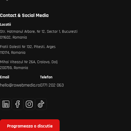
Contact & Social Media
Locatii
Str. Hatmanul Arbore, Nr 12, Sector 1, Bucuresti
011602, Romania
Fratii Golesti Nr 132, Pitesti, Arges
110174, Romania
Mihai Viteazul Nr 26A, Craiova, Dolj
200759, Romania
Email
Telefon
hello@rowebmedia.ro
0771 202 063
Programeaza o discutie