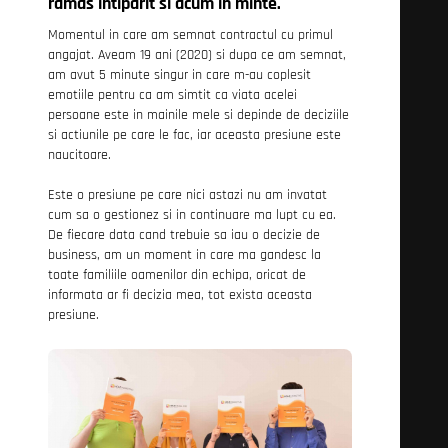
ramas intiparit si acum in minte.
Momentul in care am semnat contractul cu primul
angajat. Aveam 19 ani (2020) si dupa ce am semnat,
am avut 5 minute singur in care m-au coplesit
emotiile pentru ca am simtit ca viata acelei
persoane este in mainile mele si depinde de deciziile
si actiunile pe care le fac, iar aceasta presiune este
naucitoare.
Este o presiune pe care nici astazi nu am invatat
cum sa o gestionez si in continuare ma lupt cu ea.
De fiecare data cand trebuie sa iau o decizie de
business, am un moment in care ma gandesc la
toate familiile oamenilor din echipa, oricat de
informata ar fi decizia mea, tot exista aceasta
presiune.