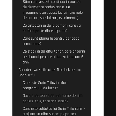
Stim ca investesti continuu in partea
de dezvoltare profesionala. Ce
inseamna acest acest lucru? (exemple
de cursuri, specializari, evenimente).
Ce asteptari ai de la oamenii care vor
sa faca parte din echipa ta?
Care sunt planurile pentru perioada
urmatoare?
Ce sfat i-ai da altui tanar, care ar porni
pe drumul pe care ai luat-o tu acum 6
ani?
Chapter two - Life after 5 o’clock pentru
Sorin Trifu
Cine este Sorin Trifu, in afara
programului de lucru?
Daca ai putea sa dai un nume de film
carierei tale, care ar fi acela?
Care este calitatea lui Sorin Trifu care l-
a ajutat sa aiba succes pe partea