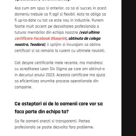
Asa cum am spus si anterior, ca sa ai succes in acest
domeniu trebuie sa fi agil si flexibil. Asta te obliga sa
fi up-to-date cu tot ce este nou in industrie. Punem
foarte mult accent pe dezvoltarea profesionala a
tuturor membrilor din echipa noastre
(vezi ultima
certificare Facebook Blueprint
, obtinuta de colega
noastra, Teodora)
, ii sprijim si incurajam sa obtina
certificari si sa ramana la curent cu ultimele noutati.
Cat despre certificarile mele recente, ma mandresc
cu acreditarea Lean Six Sigma pe care am obtinut-o
in decursul anului 2023. Aceasta certificare ma ajuta
sa eficientizez anumite procese operationale din
companie.
Ce asteptari ai de la oamenii care vor sa
faca parte din echipa ta?
Sa fie oameni onesti si transparenti. Partea
profesionala se poate dezvolta fara probleme.