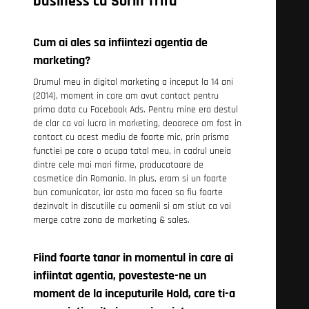
business cu Sorin Trifu
Cum ai ales sa infiintezi agentia de
marketing?
Drumul meu in digital marketing a inceput la 14 ani
(2014), moment in care am avut contact pentru
prima data cu Facebook Ads. Pentru mine era destul
de clar ca voi lucra in marketing, deoarece am fost in
contact cu acest mediu de foarte mic, prin prisma
functiei pe care o ocupa tatal meu, in cadrul uneia
dintre cele mai mari firme, producatoare de
cosmetice din Romania. In plus, eram si un foarte
bun comunicator, iar asta ma facea sa fiu foarte
dezinvolt in discutiile cu oamenii si am stiut ca voi
merge catre zona de marketing & sales.
Fiind foarte tanar in momentul in care ai
infiintat agentia, povesteste-ne un
moment de la inceputurile Hold, care ti-a