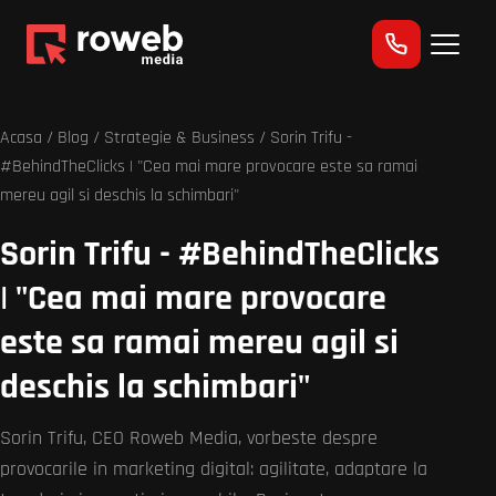
Acasa
/
Blog
/
Strategie & Business
/ Sorin Trifu -
#BehindTheClicks | "Cea mai mare provocare este sa ramai
mereu agil si deschis la schimbari"
Sorin Trifu - #BehindTheClicks
| "Cea mai mare provocare
este sa ramai mereu agil si
deschis la schimbari"
Sorin Trifu, CEO Roweb Media, vorbeste despre
provocarile in marketing digital: agilitate, adaptare la