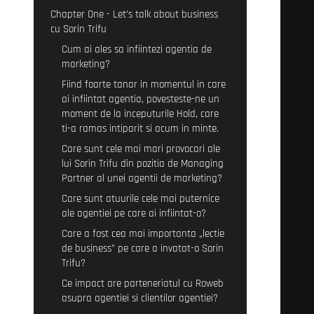
Chapter One - Let’s talk about business
cu Sorin Trifu
Cum ai ales sa infiintezi agentia de
marketing?
Fiind foarte tanar in momentul in care
ai infiintat agentia, povesteste-ne un
moment de la inceputurile Hold, care
ti-a ramas intiparit si acum in minte.
Care sunt cele mai mari provocari ale
lui Sorin Trifu din pozitia de Managing
Partner al unei agentii de marketing?
Care sunt atuurile cele mai puternice
ale agentiei pe care ai infiintat-o?
Care a fost cea mai importanta „lectie
de business” pe care a invatat-o Sorin
Trifu?
Ce impact are parteneriatul cu Roweb
asupra agentiei si clientilor agentiei?