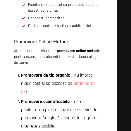
Familiarizezi publicul cu produsele pe care
doresti sa le vinzi;
Depasesti competitorii;
Obtii comunicare facila cu publicul tinta.
Promovare Online Metode
Atunci cand ne referim la
promovare online metode
pentru expasiunea afacerii tale exista doua categorii
de servicii:
Promovare de tip organic
– nu implica
niciun cost si se bazeaza pe
optimizarea
SEO
.
Promovare cuantificabila
– este
pubilicitatea platita, bazata pe servicii de
promovare Google, Facebook, Instagram si
alte retele sociale.