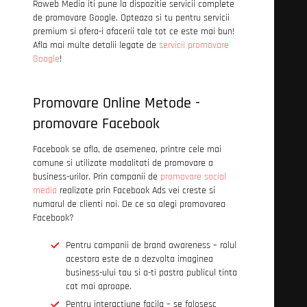
Roweb Media iti pune la dispozitie servicii complete
de promovare Google. Opteaza si tu pentru servicii
premium si ofera-i afacerii tale tot ce este mai bun!
Afla mai multe detalii legate de
servicii promovare
Google
!
Promovare Online Metode -
promovare Facebook
Facebook se afla, de asemenea, printre cele mai
comune si utilizate modalitati de promovare a
business-urilor. Prin campanii de
promovare social
media
realizate prin Facebook Ads vei creste si
numarul de clienti noi. De ce sa alegi promovarea
Facebook?
Pentru campanii de brand awareness – rolul
acestora este de a dezvolta imaginea
business-ului tau si a-ti pastra publicul tinta
cat mai aproape.
Pentru interactiune facila – se folosesc