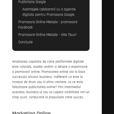
Publicitate Google
Avantajele colaborarii cu o agentie
digitala pentru Promovare Google
Promovare Online Metode - promovare
Facebook
Promovare Online Metode – Alte Tipuri
Concluzie
Amploarea capatata de catre platformele digitale
este colosala, asadar vorbim si despre o expansiune
a promovarii online. Promovarea online sta la baza
succesului oricarui business, indiferent ca este la
inceput de drum sau in plina crestere. La ce este
folositoare publicitatea online? Prin intermediul
acesteia, business-ul tau va capata vizibilitate intr-un
timp scurt, conducand la propulsare catre succes.
Marketing Online