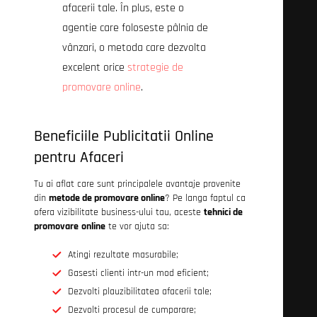
afacerii tale. În plus, este o
agentie care foloseste pâlnia de
vânzari, o metoda care dezvolta
excelent orice
strategie de
promovare online
.
Beneficiile Publicitatii Online
pentru Afaceri
Tu ai aflat care sunt principalele avantaje provenite
din
metode de promovare online
? Pe langa faptul ca
ofera vizibilitate business-ului tau, aceste
tehnici de
promovare
online
te vor ajuta sa:
Atingi rezultate masurabile;
Gasesti clienti intr-un mod eficient;
Dezvolti plauzibilitatea afacerii tale;
Dezvolti procesul de cumparare;