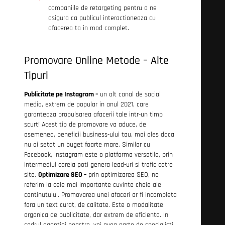
campaniile de retargeting pentru a ne
asigura ca publicul interactioneaza cu
afacerea ta in mod complet.
Promovare Online Metode – Alte
Tipuri
Publicitate pe Instagram –
un alt canal de social
media, extrem de popular in anul 2021, care
garanteaza propulsarea afacerii tale intr-un timp
scurt! Acest tip de promovare va aduce, de
asemenea, beneficii business-ului tau, mai ales daca
nu ai setat un buget foarte mare. Similar cu
Facebook, Instagram este o platforma versatila, prin
intermediul careia poti genera lead-uri si trafic catre
site.
Optimizare SEO –
prin optimizarea SEO, ne
referim la cele mai importante cuvinte cheie ale
continutului. Promovarea unei afaceri ar fi incompleta
fara un text curat, de calitate. Este o modalitate
organica de publicitate, dar extrem de eficienta. In
cadrul agentiei noastre, vei avea parte de specialisti