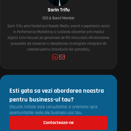
Sorin Trifu
CEO & Board Member
Sorin Trifu este fondatorul Roweb Media, avand o experienta vasta
in Performance Marketing si scalarea afacerilor prin mediul
digital. Este focusat pe generarea de ROI masurabil, eficientizarea
proceselor de conversie si dezvoltarea strategiilor integrate de
crestere pentru brandurile din portofoliu.
Esti gata sa vezi abordarea noastra
pentru business-ul tau?
Discutia initiala este consultativa si orientata spre
oportunitatile reale ale business-ului tau.
Contacteaza-ne