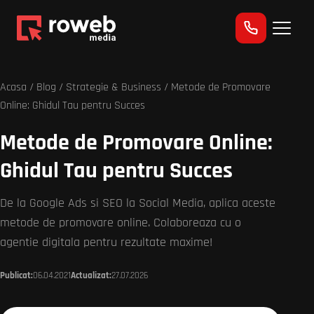
Acasa
/
Blog
/
Strategie & Business
/ Metode de Promovare
Online: Ghidul Tau pentru Succes
Metode de Promovare Online:
Ghidul Tau pentru Succes
De la Google Ads si SEO la Social Media, aplica aceste
metode de promovare online. Colaboreaza cu o
agentie digitala pentru rezultate maxime!
Publicat:
06.04.2021
Actualizat:
27.07.2026