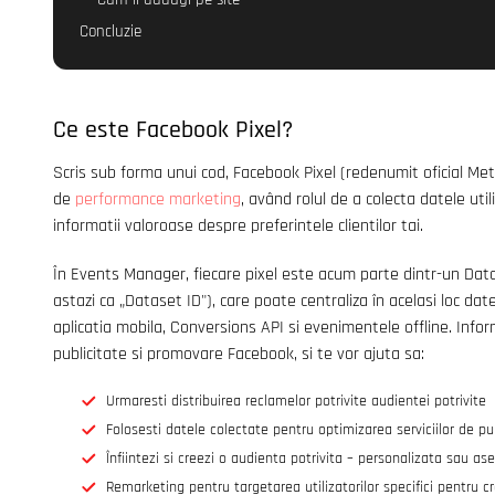
Concluzie
Ce este Facebook Pixel?
Scris sub forma unui cod, Facebook Pixel (redenumit oficial Met
de
performance marketing
, având rolul de a colecta datele utili
informatii valoroase despre preferintele clientilor tai.
În Events Manager, fiecare pixel este acum parte dintr-un Dat
astazi ca „Dataset ID"), care poate centraliza în acelasi loc da
aplicatia mobila, Conversions API si evenimentele offline. Inform
publicitate si promovare Facebook, si te vor ajuta sa:
Urmaresti distribuirea reclamelor potrivite audientei potrivite
Folosesti datele colectate pentru optimizarea serviciilor de pu
Înfiintezi si creezi o audienta potrivita – personalizata sau 
Remarketing pentru targetarea utilizatorilor specifici pentru c