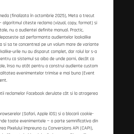
eda (finalizata în octombrie 2025), Meta a trecut
algoritmul citeste reclama (vizual, copy, format) si
le, nu a audientei definite manual. Practic,
epaseste azi performanta audientelor lookalike
sa si sa te concentrezi pe un volum mare de variante
kalike-urile nu au disparut complet, dar rolul lor s-a
pentru ca sistemul sa aiba de unde porni, decât ca
iale, însa nu atât pentru a construi audiente custom
 calitatea evenimentelor trimise e mai buna (Event
ent.
tii reclamelor Facebook derulate cât si la atragerea
browserelor (Safari, Apple iOS) si a blocarii cookie-
prinde toate evenimentele — o parte semnificativa din
rea Pixelului împreuna cu Conversions API (CAPI),