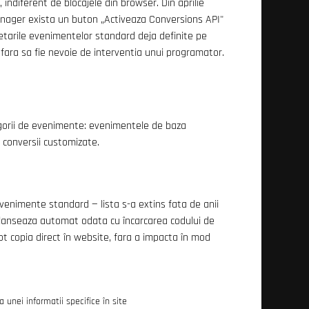
indiferent de blocajele din browser. Din aprilie
Manager exista un buton „Activeaza Conversions API"
tarile evenimentelor standard deja definite pe
 fara sa fie nevoie de interventia unui programator.
tegorii de evenimente: evenimentele de baza
 conversii customizate.
evenimente standard — lista s-a extins fata de anii
eclanseaza automat odata cu încarcarea codului de
pot copia direct în website, fara a impacta în mod
unei informatii specifice în site