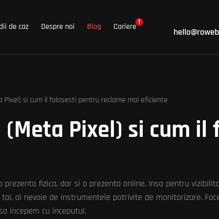
1
dii de caz
Despre noi
Blog
Cariere
hello@roweb
Pixel) si cum il folosesti pentru reclame mai eficiente
(Meta Pixel) si cum il 
 prezenta fizica, dar si o prezenta online. Insa pentru vizibili
i tai, ai nevoie de instrumentele potrivite de monitorizare. Fa
sa incepem cu inceputul.