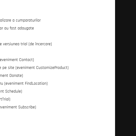
nalizare a cumparaturilor
lor au fost adaugate
e versiunea trial (de încercare)
 (eveniment Contact)
 de pe site (eveniment CustomizeProduct)
iment Donate)
cru (eveniment FindLocation)
ent Schedule)
Trial)
(eveniment Subscribe)