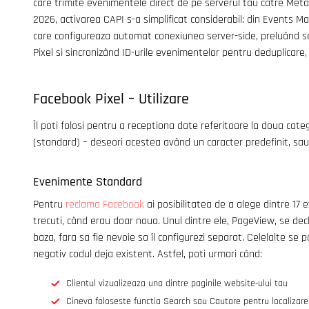
care trimite evenimentele direct de pe serverul tau catre Meta, 
2026, activarea CAPI s-a simplificat considerabil: din Events 
care configureaza automat conexiunea server-side, preluând se
Pixel si sincronizând ID-urile evenimentelor pentru deduplicare,
Facebook Pixel – Utilizare
Îl poti folosi pentru a receptiona date referitoare la doua ca
(standard) – deseori acestea având un caracter predefinit, sau
Evenimente Standard
Pentru
reclama Facebook
ai posibilitatea de a alege dintre 17 
trecuti, când erau doar noua. Unul dintre ele, PageView, se d
baza, fara sa fie nevoie sa îl configurezi separat. Celelalte se 
negativ codul deja existent. Astfel, poti urmari când:
Clientul vizualizeaza una dintre paginile website-ului tau
Cineva foloseste functia Search sau Cautare pentru localizarea 