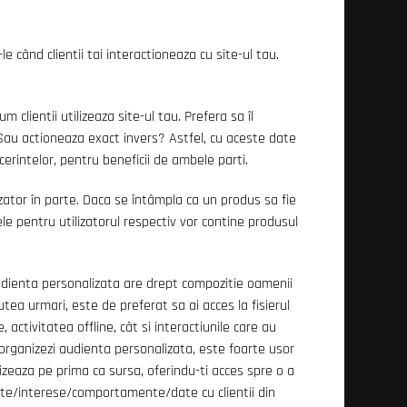
 când clientii tai interactioneaza cu site-ul tau.
m clientii utilizeaza site-ul tau. Prefera sa îl
? Sau actioneaza exact invers? Astfel, cu aceste date
 cerintelor, pentru beneficii de ambele parti.
izator în parte. Daca se întâmpla ca un produs sa fie
ele pentru utilizatorul respectiv vor contine produsul
dienta personalizata are drept compozitie oamenii
tea urmari, este de preferat sa ai acces la fisierul
e, activitatea offline, cât si interactiunile care au
 organizezi audienta personalizata, este foarte usor
izeaza pe prima ca sursa, oferindu-ti acces spre o a
nte/interese/comportamente/date cu clientii din