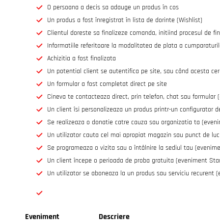
O persoana a decis sa adauge un produs în cos
Un produs a fost înregistrat în lista de dorinte (Wishlist)
Clientul doreste sa finalizeze comanda, initiind procesul de fi
Informatiile referitoare la modalitatea de plata a cumparaturi
Achizitia a fost finalizata
Un potential client se autentifica pe site, sau când acesta cer
Un formular a fost completat direct pe site
Cineva te contacteaza direct, prin telefon, chat sau formular
Un client îsi personalizeaza un produs printr-un configurator
Se realizeaza o donatie catre cauza sau organizatia ta (even
Un utilizator cauta cel mai apropiat magazin sau punct de lu
Se programeaza o vizita sau o întâlnire la sediul tau (evenim
Un client începe o perioada de proba gratuita (eveniment Start
Un utilizator se aboneaza la un produs sau serviciu recurent 
Eveniment
Descriere