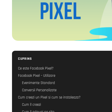
CUPRINS
Ce este Facebook Pixel?
Facebook Pixel – Utilizare
Evenimente Standard
Conversii Personalizate
Cum creezi un Pixel si cum se instaleaza?
Cum îl creezi
Cum îl adaugi pe site