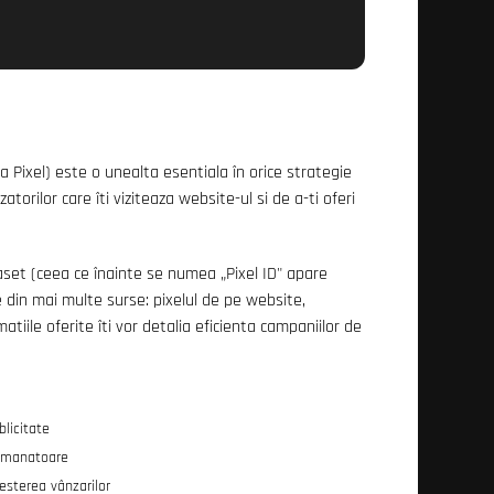
a Pixel) este o unealta esentiala în orice strategie
zatorilor care îti viziteaza website-ul si de a-ti oferi
aset (ceea ce înainte se numea „Pixel ID" apare
te din mai multe surse: pixelul de pe website,
atiile oferite îti vor detalia eficienta campaniilor de
blicitate
asemanatoare
resterea vânzarilor