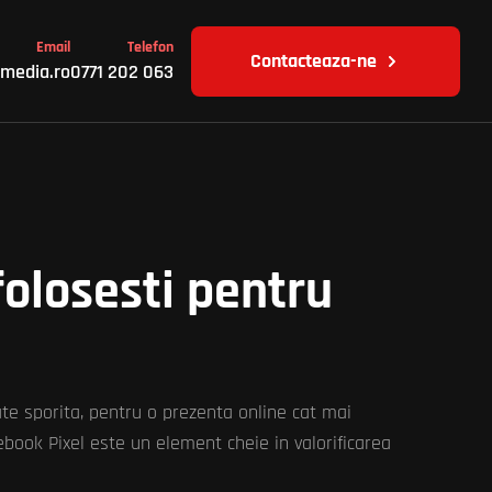
Email
Telefon
Contacteaza-ne
media.ro
0771 202 063
folosesti pentru
tate sporita, pentru o prezenta online cat mai
cebook Pixel este un element cheie in valorificarea