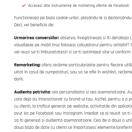
Accesezi alte instrumente de marketing oferite de Facebook
Functioneaza pe baza cookie-urilor, plasându-le si declansându-le
Deci, vei beneficia de:
Urmarirea conversiilor:
observa, înregistreaza si îti detaliaza cu
vizualizeze pe mobil însa folosesc calculatorul pentru achizitii
vei reusi sa-ti îmbunatatesti si sa-ti optimizezi site-ul conform
Remarketing:
ofera reclame particularizate pentru fiecare util
uitat în cosul de cumparaturi, sau sa se afle în wishlist, reclam
dorit.
Audienta potrivita:
cea personalizata si cea asemanatoare. Au
care deja au interactionat cu brand-ul tau. Astfel, pentru a o pu
cu clienti, la traficul generat pe website, activitatile din aplicati
avut loc pe Facebook sau Instagram. Imediat ce ai reusit sa-ti
sa îti generezi si audienta asemanatoare. Cea de-a doua o util
doua baza de date cu clienti ce împartasesc elemente/preferi