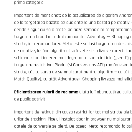
prima categorie.
Important de mentionat: de la actualizarea de algoritm Androm
de la targetarea bazata pe audiente la una bazata pe creativ — 
decide singur cui sa o arate, pe baza semnalelor comportamenta
targetarea broad în cadrul campaniilor Advantage+ Shopping d
stricte, iar recomandarea Meta este sa lasi targetarea deschi
de creative, lasând algoritmul sa învete si sa livreze corect. Loo
schimbat: functioneaza mai degraba ca sursa initiala („seed") 
targetare restrictiva. Pixelul (si Conversions API) ramân esent
stricte, cât ca sursa de semnal curat pentru algoritm — cu cât
Match Quality), cu atât Advantage+ Shopping livreaza mai efici
Eficientizarea rularii de reclame:
ajuta la îmbunatatirea calita
de public potrivit.
Important de retinut: din cauza restrictiilor tot mai stricte ale 
urilor de tracking, Pixelul instalat doar în browser nu mai sur
datele de conversie se pierd. De aceea, Meta recomanda folosi