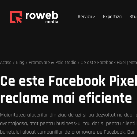
Servicii
Expertiza
Stu
Acasa
/
Blog
/
Promovare & Paid Media
/ Ce este Facebook Pixel (Meta 
Ce este Facebook Pixel 
reclame mai eficiente
Majoritatea afacerilor din ziua de azi si-au dezvoltat nu doar o
avantajoasa, atat pentru business-ul tau dar si pentru clienti
bugetului alocat campaniilor de promovare pe Facebook. Dar 